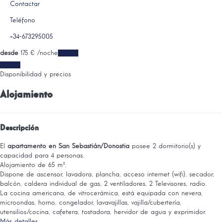
Contactar
Teléfono
+34-673295005
desde
175
€
/noche
Fechas
Fechas
Disponibilidad y precios
Alojamiento
Descripción
El
apartamento en San Sebastián/Donostia
posee 2 dormitorio(s) y
capacidad para 4 personas.
Alojamiento de 65 m².
Dispone de ascensor, lavadora, plancha, acceso internet (wifi), secador,
balcón, caldera individual de gas, 2 ventiladores, 2 Televisores, radio.
La cocina americana, de vitrocerámica, está equipada con nevera,
microondas, horno, congelador, lavavajillas, vajilla/cubertería,
utensilios/cocina, cafetera, tostadora, hervidor de agua y exprimidor.
Más detalles