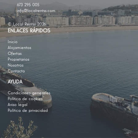
673 295 005
info@localrentss.com
© Local Rentss 2026
ENLACES RÁPIDOS
Inicio
Alojamientos
Ofertas
Propietarios
Nosotros
Contacto
AYUDA
Condiciones generales
Política de cookies
Aviso legal
Política de privacidad