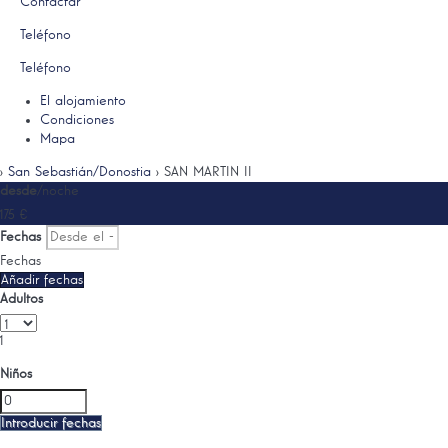
Contactar
Teléfono
Teléfono
El alojamiento
Condiciones
Mapa
›
San Sebastián/Donostia
› SAN MARTIN II
desde
/noche
175
€
Fechas
Fechas
Añadir fechas
Adultos
1
Niños
Introducir fechas