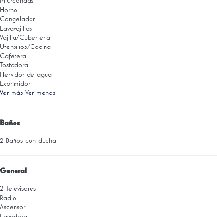
Microondas
Horno
Congelador
Lavavajillas
Vajilla/Cubertería
Utensilios/Cocina
Cafetera
Tostadora
Hervidor de agua
Exprimidor
Ver más
Ver menos
Baños
2 Baños con ducha
General
2 Televisores
Radio
Ascensor
Lavadora