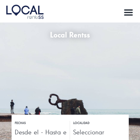
M
e
n
u
Local Rentss
FECHAS
LOCALIDAD